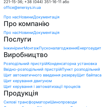
221-15-36; +38 (044) 351-16-11 або
office@enersys.in.ua
Про нас
Новини
Документація
Про компанію
Про нас
Новини
Документація
Послуги
Інжиніринг
Монтаж
Пусконалагодження
Енергоаудит
Виробництво
Розподільний пристрій
Конденсаторна установка
Ввідно-розподільний пристрій
Пункт розподільний
Щит автоматичного введення резерву
Щит байпаса
Щит керування двигуном
Щит керування і автоматизації процесів
Продукція
Силові трансформатори
Шинопроводи