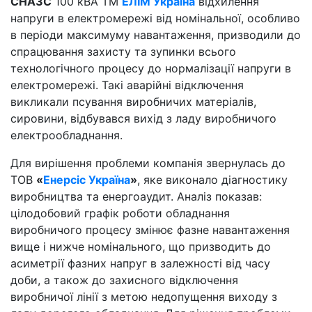
СНА3С
100 кВА TM
ЕЛІМ Україна
відхилення
напруги в електромережі від номінальної, особливо
в періоди максимуму навантаження, призводили до
спрацювання захисту та зупинки всього
технологічного процесу до нормалізації напруги в
електромережі. Такі аварійні відключення
викликали псування виробничих матеріалів,
сировини, відбувався вихід з ладу виробничого
електрообладнання.
Для вирішення проблеми компанія звернулась до
ТОВ
«
Енерсіс Україна
»
, яке виконало діагностику
виробництва та енергоаудит. Аналіз показав:
цілодобовий графік роботи обладнання
виробничого процесу змінює фазне навантаження
вище і нижче номінального, що призводить до
асиметрії фазних напруг в залежності від часу
доби, а також до захисного відключення
виробничої лінії з метою недопущення виходу з