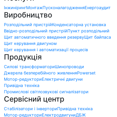
Інжиніринг
Монтаж
Пусконалагодження
Енергоаудит
Виробництво
Розподільний пристрій
Конденсаторна установка
Ввідно-розподільний пристрій
Пункт розподільний
Щит автоматичного введення резерву
Щит байпаса
Щит керування двигуном
Щит керування і автоматизації процесів
Продукція
Силові трансформатори
Шинопроводи
Джерела безперебійного живлення
Powerset
Мотор-редуктори
Електричні двигуни
Привідна техніка
Промислові світлозвукові сигналізатори
Сервісний центр
Стабілізатори і інвертори
Привідна техніка
Мотор-редуктори
Електродвигуни
ДБЖ