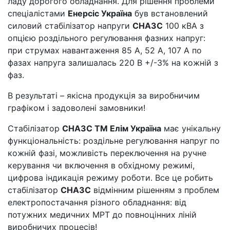
ладу дорогого обладнання. Для рішення проблеми
спеціалістами
Енерсіс Україна
був встановлений
силовий стабілізатор напруги
СНА3С
100 кВА з
опцією роздільного регулювання фазних напруг:
при струмах навантаження 85 А, 52 А, 107 А по
фазах напруга залишалась 220 В +/-3% на кожній з
фаз.
В результаті – якісна продукція за виробничим
графіком і задоволені замовники!
Стабілізатор
СНА3С ТМ Елім Україна
має унікальну
функціональність: роздільне регулювання напруг по
кожній фазі, можливість переключення на ручне
керування чи включення в обхідному режимі,
цифрова індикація режиму роботи. Все це робить
стабілізатор
СНА3С
відмінним рішенням з проблем
електропостачання різного обладнання: від
потужних медичних МРТ до повноцінних ліній
виробничих процесів!