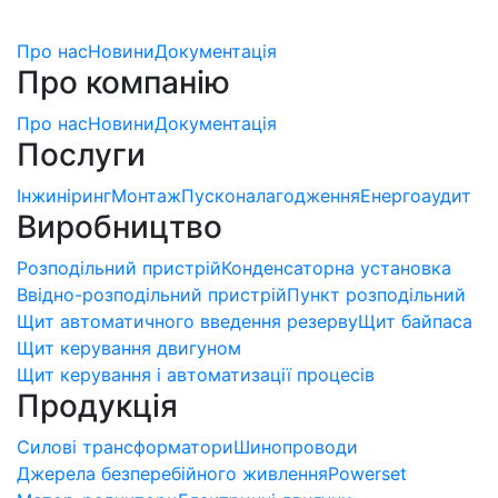
Про нас
Новини
Документація
Про компанію
Про нас
Новини
Документація
Послуги
Інжиніринг
Монтаж
Пусконалагодження
Енергоаудит
Виробництво
Розподільний пристрій
Конденсаторна установка
Ввідно-розподільний пристрій
Пункт розподільний
Щит автоматичного введення резерву
Щит байпаса
Щит керування двигуном
Щит керування і автоматизації процесів
Продукція
Силові трансформатори
Шинопроводи
Джерела безперебійного живлення
Powerset