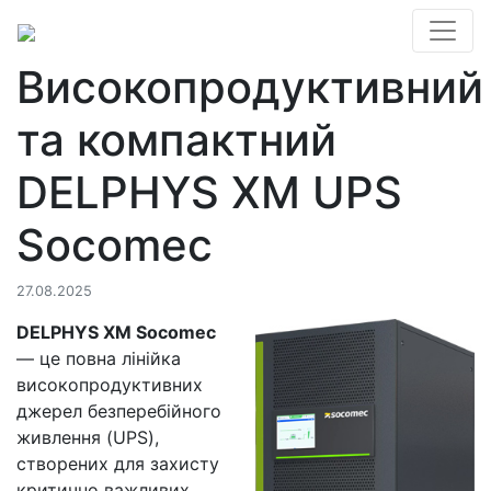
Високопродуктивний
та компактний
DELPHYS XM UPS
Socomec
27.08.2025
DELPHYS XM Socomec
— це повна лінійка
високопродуктивних
джерел безперебійного
живлення (UPS),
створених для захисту
критично важливих