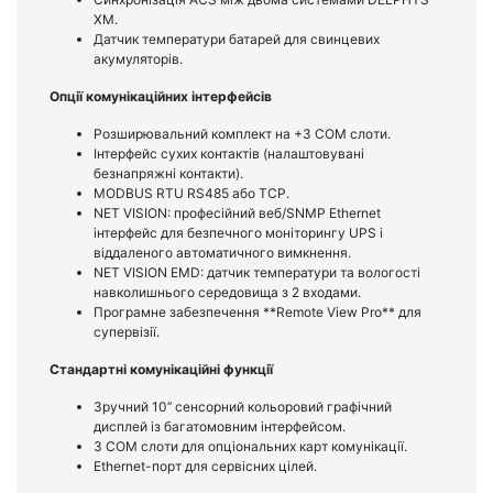
XM.
Датчик температури батарей для свинцевих
акумуляторів.
Опції комунікаційних інтерфейсів
Розширювальний комплект на +3 COM слоти.
Інтерфейс сухих контактів (налаштовувані
безнапряжні контакти).
MODBUS RTU RS485 або TCP.
NET VISION: професійний веб/SNMP Ethernet
інтерфейс для безпечного моніторингу UPS і
віддаленого автоматичного вимкнення.
NET VISION EMD: датчик температури та вологості
навколишнього середовища з 2 входами.
Програмне забезпечення **Remote View Pro** для
супервізії.
Стандартні комунікаційні функції
Зручний 10’’ сенсорний кольоровий графічний
дисплей із багатомовним інтерфейсом.
3 COM слоти для опціональних карт комунікації.
Ethernet-порт для сервісних цілей.