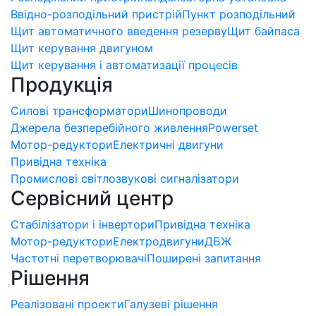
Ввідно-розподільний пристрій
Пункт розподільний
Щит автоматичного введення резерву
Щит байпаса
Щит керування двигуном
Щит керування і автоматизації процесів
Продукція
Силові трансформатори
Шинопроводи
Джерела безперебійного живлення
Powerset
Мотор-редуктори
Електричні двигуни
Привідна техніка
Промислові світлозвукові сигналізатори
Сервісний центр
Стабілізатори і інвертори
Привідна техніка
Мотор-редуктори
Електродвигуни
ДБЖ
Частотні перетворювачі
Поширені запитання
Рішення
Реалізовані проекти
Галузеві рішення