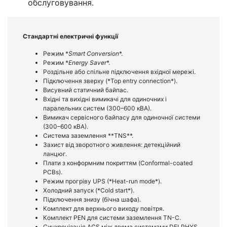
обслуговування.
Стандартні електричні функції
Режим *
Smart Conversion
*.
Режим *
Energy Saver
*.
Роздільне або спільне підключення вхідної мережі.
Підключення зверху (*Top entry connection*).
Висувний статичний байпас.
Вхідні та вихідні вимикачі для одиночних і
паралельних систем (300–600 кВА).
Вимикач сервісного байпасу для одиночної системи
(300–600 кВА).
Система заземлення **TNS**.
Захист від зворотного живлення: детекційний
ланцюг.
Плати з конформним покриттям (Conformal-coated
PCBs).
Режим прогріву UPS (*Heat-run mode*).
Холодний запуск (*Cold start*).
Підключення знизу (бічна шафа).
Комплект для верхнього виходу повітря.
Комплект PEN для системи заземлення TN-C.
Синхронізація ACS між двома системами DELPHYS