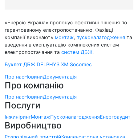
«Енерсіс Україна» пропонує ефективні рішення по
гарантованому електропостачанню. Фахівці
компанії виконають
монтаж
,
пусконалагодження
та
введення в експлуатацію комплексних систем
електропостачання та
систем ДБЖ
.
Буклет ДБЖ DELPHYS XM Socomec
Про нас
Новини
Документація
Про компанію
Про нас
Новини
Документація
Послуги
Інжиніринг
Монтаж
Пусконалагодження
Енергоаудит
Виробництво
Розподільний пристрій
Конденсаторна установка