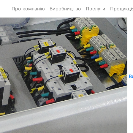
Про компанію
Виробництво
Послуги
Продукці
В