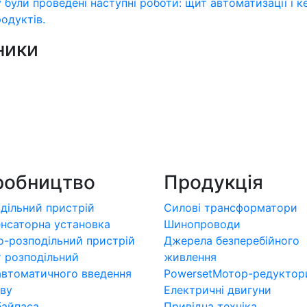
 були проведені наступні роботи: щит автоматизації і
одуктів.
ники
робництво
Продукція
дільний пристрій
Силові трансформатори
нсаторна установка
Шинопроводи
о-розподільний пристрій
Джерела безперебійного
 розподільний
живлення
втоматичного введення
Powerset
Мотор-редуктор
ву
Електричні двигуни
байпаса
Привідна техніка