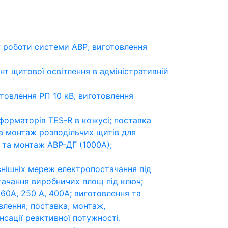
у роботи системи АВР; виготовлення
нт щитової освітлення в адміністративній
отовлення РП 10 кВ; виготовлення
форматорів TES-R в кожусі; поставка
та монтаж розподільчих щитів для
 та монтаж АВР-ДГ (1000А);
внішніх мереж електропостачання під
тачання виробничих площ під ключ;
60А, 250 А, 400А; виготовлення та
лення; поставка, монтаж,
сації реактивної потужності.