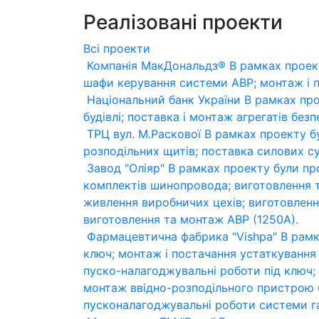
Реалізовані проекти
Всі проекти
Компанія МакДональдз®
В рамках проек
шафи керування системи АВР; монтаж і 
Національний банк України
В рамках про
будівлі; поставка і монтаж агрегатів без
ТРЦ вул. М.Раскової
В рамках проекту бу
розподільних щитів; поставка силових с
Завод "Оліяр"
В рамках проекту були пр
комплектів шинопровода; виготовлення т
живлення виробничих цехів; виготовленн
виготовлення та монтаж АВР (1250А).
Фармацевтична фабрика "Vishpa"
В рамк
ключ; монтаж і постачання устаткування
пуско-налагоджувальні роботи під ключ;
монтаж ввідно-розподільного пристрою 
пусконалагоджувальні роботи системи га