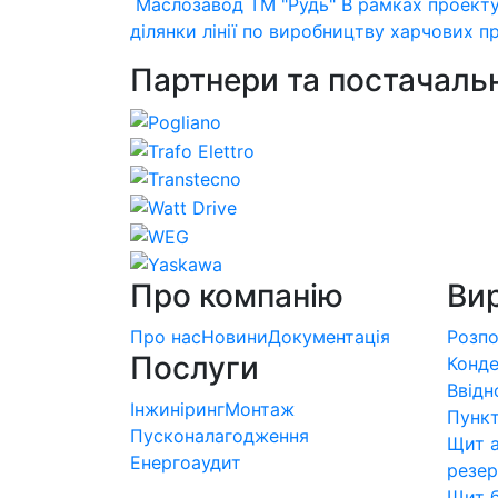
Маслозавод ТМ "Рудь"
В рамках проекту
ділянки лінії по виробництву харчових пр
Партнери та постачаль
Про компанію
Ви
Про нас
Новини
Документація
Розпо
Послуги
Конде
Ввідн
Інжиніринг
Монтаж
Пункт
Пусконалагодження
Щит а
Енергоаудит
резер
Щит 