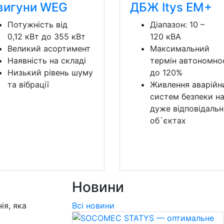
вигуни WEG
ДБЖ Itys EM+
Потужність від
Діапазон: 10 –
0,12 кВт до 355 кВт
120 кВА
Великий асортимент
Максимальний
Наявність на складі
термін автономно
Низький рівень шуму
до 120%
та вібрації
Живлення аварійн
систем безпеки н
дуже відповідаль
об`єктах
Новини
ія, яка
Всі новини