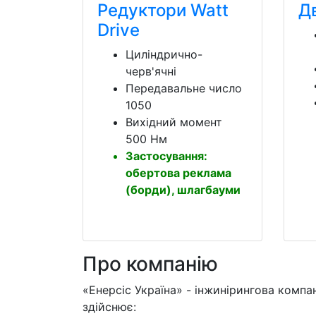
Редуктори Watt
Д
Drive
Циліндрично-
черв'ячні
Передавальне число
1050
Вихідний момент
500 Нм
Застосування:
обертова реклама
(борди), шлагбауми
Про компанію
«Енерсіс Україна» - інжинірингова компан
здійснює: