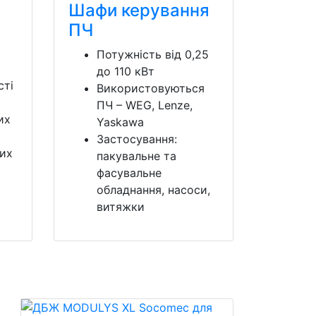
Шафи керування
ПЧ
Потужність від 0,25
до 110 кВт
сті
Використовуються
ПЧ – WEG, Lenze,
их
Yaskawa
а
Застосування:
них
пакувальне та
фасувальне
обладнання, насоси,
витяжки