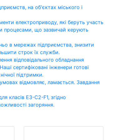
риємств, на об'єктах міського і
менти електроприводу, які беруть участь
ми процесами, що зазвичай керують
ньо в мережах підприємства, знизити
льшити строк їх служби.
ення відповідального обладнання
 Наші сертифіковані інженери готові
нічної підтримки.
 умовах відмовляє, ламається. Завдання
я класів E3-C2-F1, згідно
можливості загоряння.