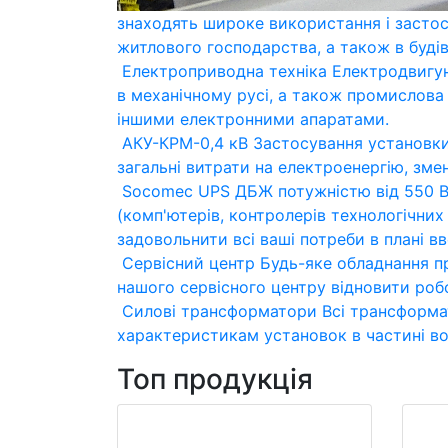
знаходять широке використання і застос
житлового господарства, а також в будів
Електроприводна техніка
Електродвигун
в механічному русі, а також промислова
іншими електронними апаратами.
АКУ-КРМ-0,4 кВ
Застосування установки
загальні витрати на електроенергію, зме
Socomec UPS
ДБЖ потужністю від 550 В
(комп'ютерів, контролерів технологічних 
задовольнити всі ваші потреби в плані в
Сервісний центр
Будь-яке обладнання пр
нашого сервісного центру відновити роб
Cилові трансформатори
Всі трансформа
характеристикам установок в частині во
Топ продукція