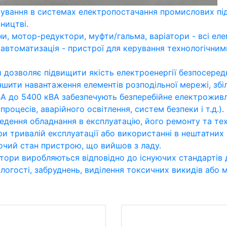
ування в системах електропостачання промислових підп
ництві.
и, мотор-редуктори, муфти/гальма, варіатори - всі еле
 автоматизація - пристрої для керування технологічни
 дозволяє підвищити якість електроенергії безпосеред
ншити навантаження елементів розподільної мережі, збі
А до 5400 кВА забезпечують безперебійне електроживл
процесів, аварійного освітлення, систем безпеки і т.д.).
ведення обладнання в експлуатацію, його ремонту та тех
и тривалій експлуатації або використанні в нештатних
очий стан пристрою, що вийшов з ладу.
тори виробляються відповідно до існуючих стандартів дл
логості, забруднень, виділення токсичних викидів або 