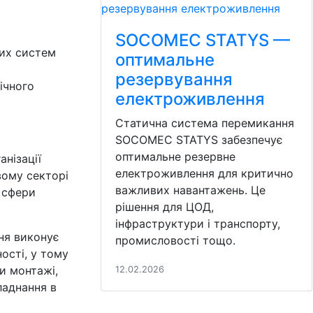
SOCOMEC STATYS —
них систем
оптимальне
резервування
ічного
електроживлення
Статична система перемикання
SOCOMEC STATYS забезпечує
оптимальне резервне
анізації
електроживлення для критично
вому секторі
важливих навантажень. Це
 сфери
рішення для ЦОД,
інфраструктури і транспорту,
дня виконує
промисловості тощо.
ості, у тому
и монтажі,
12.02.2026
ладнання в