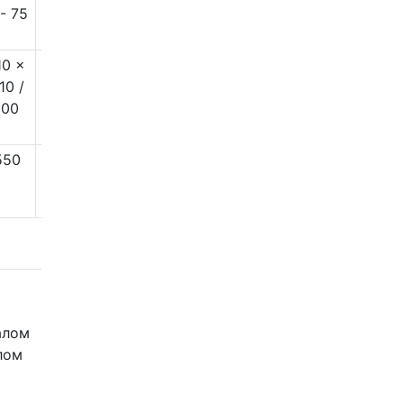
- 75
11 - 75
10 ×
120 ×
10 /
210 /
100
120
550
660
лом