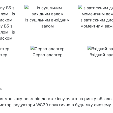
Із суцільним вихідним
Із затискним дис
у B5 з
валом
моментним важ
лом і із
диском
птер
Серво адаптер
Вхідний ва
в
ля монтажу розмірів до вже існуючого на ринку обладна
 мотор-редуктори WG20 практично в будь-яку систему.