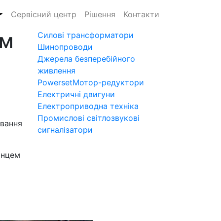
Сервісний центр
Рішення
Контакти
ом
Силові трансформатори
Шинопроводи
Джерела безперебійного
живлення
Powerset
Мотор-редуктори
Електричні двигуни
Електроприводна техніка
Промислові світлозвукові
ування
сигналізатори
анцем