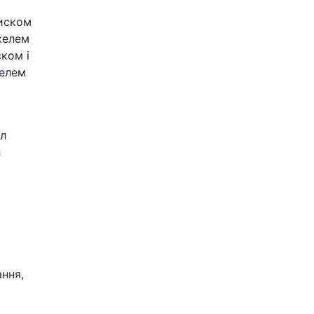
ком і
елем
л
ння,