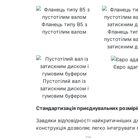
Фланець типу B5 з
пустотілим валом
Фланець тип
пустотілим ва
затискним 
Євро ада
Пустотілий вал із
затискним диском і
гумовим буфером
Cтандартизація приєднувальних розмірі
Завдяки відповідності найкритичніших д
конструкція дозволяє легко інтегрувати