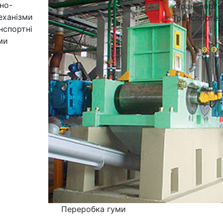
Транспорте
нспортні
ми
Переробка гуми