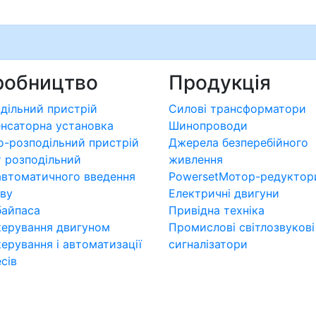
робництво
Продукція
дільний пристрій
Силові трансформатори
нсаторна установка
Шинопроводи
о-розподільний пристрій
Джерела безперебійного
 розподільний
живлення
втоматичного введення
Powerset
Мотор-редуктор
ву
Електричні двигуни
байпаса
Привідна техніка
ерування двигуном
Промислові світлозвукові
ерування і автоматизації
сигналізатори
сів