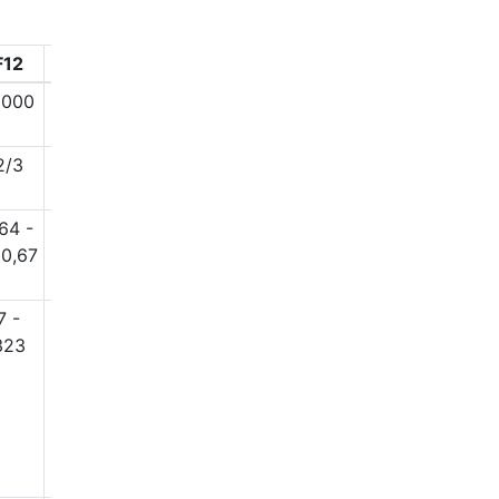
F12
F15
3000
18000
2/3
2/3
64 -
5,84 -
0,67
259,81
7 -
6 -
323
257