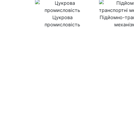
Цукрова
Підйомно-тра
промисловість
механіз