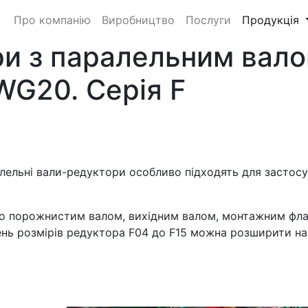
Про компанію
Виробництво
Послуги
Продукція
и з паралельним вал
WG20. Серія F
ралельні вали-редуктори особливо підходять для застос
 або порожнистим валом, вихідним валом, монтажним фл
ень розмірів редуктора F04 до F15 можна розширити на