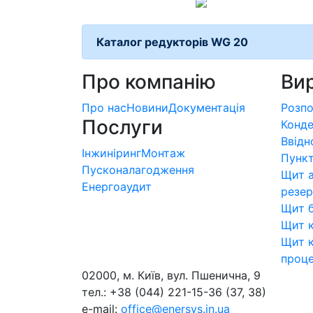
Каталог редукторів WG 20
Про компанію
Ви
Про нас
Новини
Документація
Розпо
Послуги
Конде
Ввідн
Інжиніринг
Монтаж
Пункт
Пусконалагодження
Щит а
Енергоаудит
резер
Щит 
Щит к
Щит к
проце
02000, м. Київ, вул. Пшенична, 9
тел.: +38 (044) 221-15-36 (37, 38)
e-mail:
office@enersys.in.ua