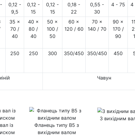
-
0,12 -
0,12 -
0,12 -
0,18 -
0,55 -
4 - 75
4 
9,5
15
15
22
30
×
35 ×
40 ×
50 ×
60 ×
70 ×
90 ×
1
/
70 /
80 /
100 /
120 / 60
140 / 70
170 /
2
40
40
50
90
0
250
250
300
350/450
350/450
450
іній
Чавун
З вихідним ва
вал із
Фланець типу B5 з
диском
вихідним валом