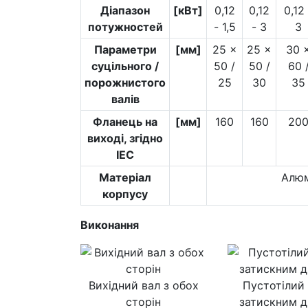
Діапазон
[кВт]
0,12
0,12
0,12 
потужностей
- 1,5
- 3
3
Параметри
[мм]
25 ×
25 ×
30 
суцільного /
50 /
50 /
60 
порожнистого
25
30
35
валів
Фланець на
[мм]
160
160
20
виході, згідно
IEC
Матеріал
Алюм
корпусу
Виконання
Вихідний вал з обох
Пустотілий 
сторін
затискним 