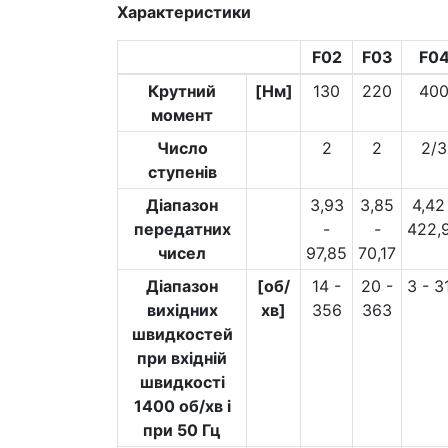
Характеристики
F02
F03
F0
Крутний
[Нм]
130
220
40
момент
Число
2
2
2/3
ступенів
Діапазон
3,93
3,85
4,42
передатних
-
-
422,
чисел
97,85
70,17
Діапазон
[об/
14 -
20 -
3 - 3
вихідних
хв]
356
363
швидкостей
при вхідній
швидкості
1400 об/хв і
при 50 Гц