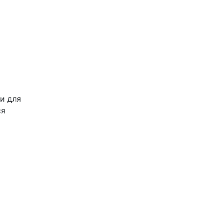
и для
ся