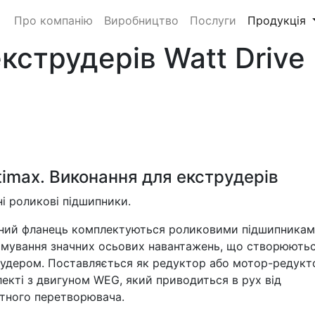
Про компанію
Виробництво
Послуги
Продукція
кструдерів Watt Drive
timax. Виконання для екструдерів
ні роликові підшипники.
ний фланець комплектуються роликовими підшипникам
мування значних осьових навантажень, що створюють
удером. Поставляється як редуктор або мотор-редукт
екті з двигуном WEG, який приводиться в рух від
тного перетворювача.