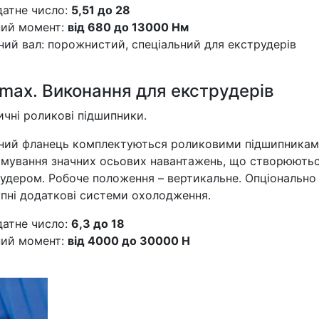
атне число:
5,51 до 28
ний момент:
від 680 до 13000 Нм
ний вал: порожнистий, спеціальний для екструдерів
imax. Виконання для екструдерів
чні роликові підшипники.
ний фланець комплектуються роликовими підшипникам
мування значних осьових навантажень, що створюють
удером. Робоче положення – вертикальне. Опціонально
пні додаткові системи охолодження.
атне число:
6,3 до 18
ний момент:
від 4000 до 30000 Н