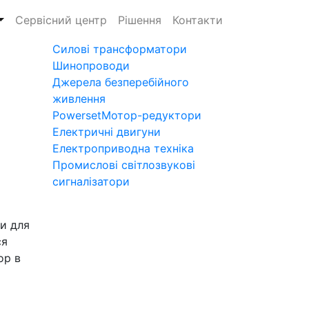
Сервісний центр
Рішення
Контакти
Силові трансформатори
Шинопроводи
Джерела безперебійного
живлення
Powerset
Мотор-редуктори
Електричні двигуни
Електроприводна техніка
Промислові світлозвукові
сигналізатори
и для
ся
ор в