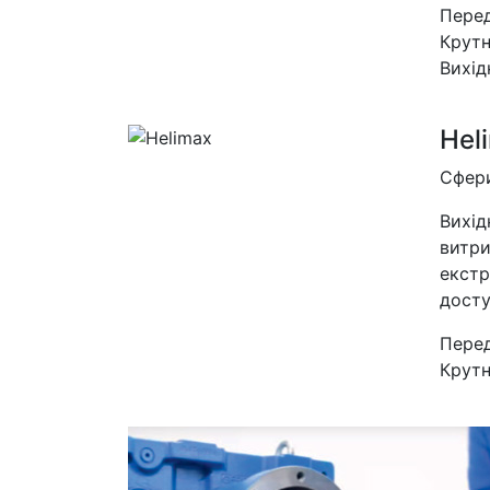
Перед
Крут
Вихід
Hel
Сфери
Вихід
витри
екстр
досту
Перед
Крут