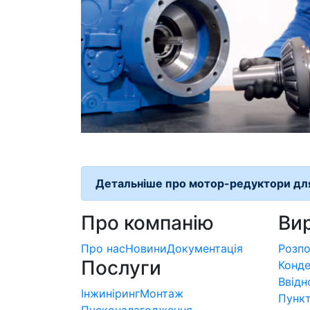
Детальніше про мотор-редуктори для
Про компанію
Ви
Про нас
Новини
Документація
Розпо
Послуги
Конде
Ввідн
Інжиніринг
Монтаж
Пункт
Пусконалагодження